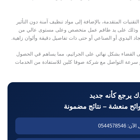
نيات المتقدمة، بالإضافة إلى مواد تنظيف آمنة دون التأثير
للون، وذلك على يد طاقم عمل متخصص وعلى مستوى عالي من
اد اليدوي أو الصناعي أو حتى ذات تفاصيل دقيقة وألوان زاهية.
لى القضاء بشكل نهائي على الجراثيم، مما يساهم قي الحصول
هو سرعة التواصل مع شركة صوفا كلين للاستفادة من الخدمات
 يرجع كأنه جديد
ئح منعشة – نتائج مضمونة
 0544578546